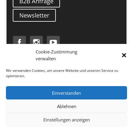
B2B Anfrage
Newsletter
Cookie-Zustimmung
verwalten
Search
Wir verwenden Cookies, um unsere Website und unseren Service zu
optimieren.
Einverstanden
Ablehnen
Impressum
Datenschutzerklärung
Einstellungen anzeigen
AGB
Lieferung