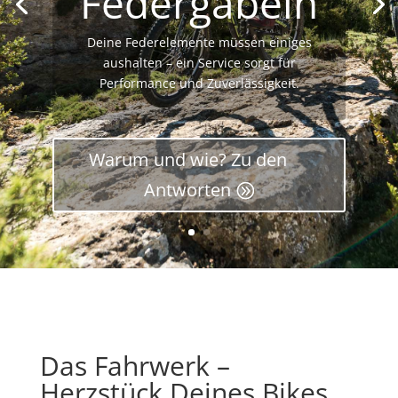
Federgabeln
Deine Federelemente müssen einiges
aushalten – ein Service sorgt für
Performance und Zuverlässigkeit.
Warum und wie? Zu den
Antworten
Das Fahrwerk –
Herzstück Deines Bikes