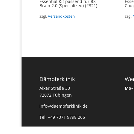
Essential Kit passend für RS
Esse
Brain 2.0 (Specialized) (#321)
Coup
zzgl.
Versandkosten
zzgl.
Dämpferklinik
Wer
Aixer Straße 30
Mo–
72072 Tübingen
info@daempferklinik.de
Tel. +49 7071 9798 266