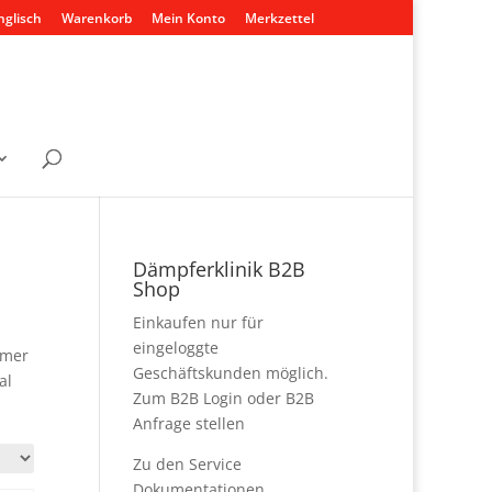
nglisch
Warenkorb
Mein Konto
Merkzettel
Dämpferklinik B2B
Shop
Einkaufen nur für
eingeloggte
mmer
Geschäftskunden möglich.
al
Zum B2B Login
oder
B2B
Anfrage stellen
Zu den
Service
Dokumentationen