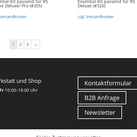
ntial Kit passend für RS
Essential Kit passend für RS
e Deluxe/ Pro (#305)
Deluxe (#326)
Versandkosten
zzgl.
Versandkosten
1
2
3
→
kstatt und Shop
Kontaktformular
Fr
10:00–18:00 Uhr
B2B Anfrage
Newsletter