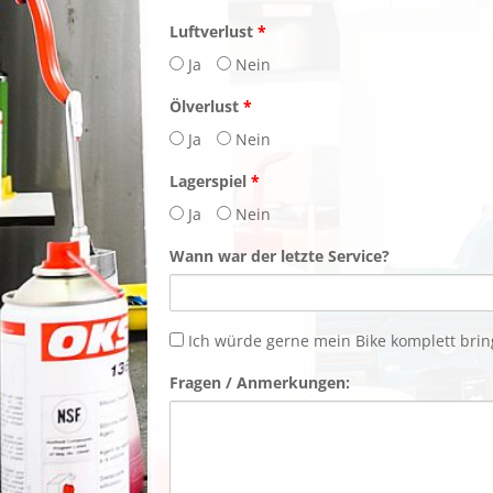
Luftverlust
*
Ja
Nein
Ölverlust
*
Ja
Nein
Lagerspiel
*
Ja
Nein
Wann war der letzte Service?
Bike
Ich würde gerne mein Bike komplett brin
Fragen / Anmerkungen: