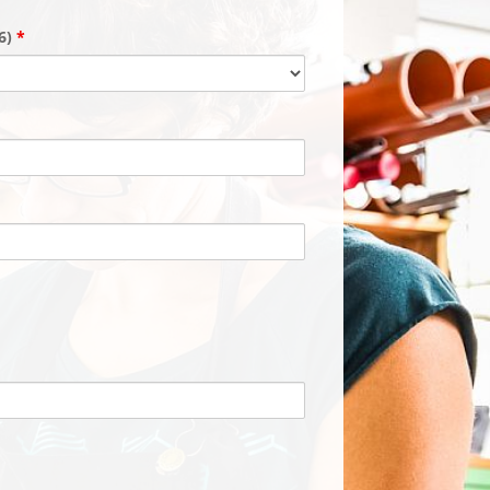
66)
*