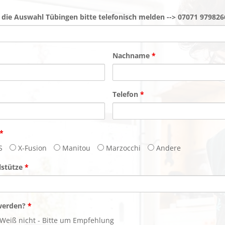
 die Auswahl Tübingen bitte telefonisch melden --> 07071 97982
Nachname
*
Telefon
*
*
S
X-Fusion
Manitou
Marzocchi
Andere
lstütze
*
 werden?
*
Weiß nicht - Bitte um Empfehlung