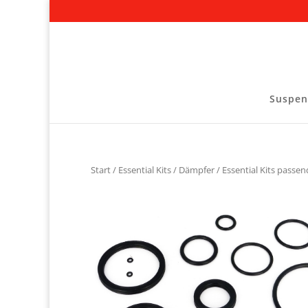
Suspen
Start
/
Essential Kits
/
Dämpfer
/
Essential Kits passen