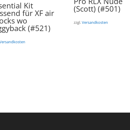
Pro RLX Nude
sential Kit
(Scott) (#501)
ssend für XF air
ocks wo
zzgl.
Versandkosten
ggyback (#521)
Versandkosten