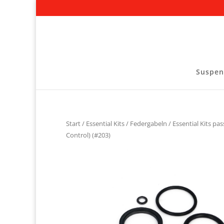
Suspen
Start
/
Essential Kits
/
Federgabeln
/
Essential Kits pa
Control) (#203)