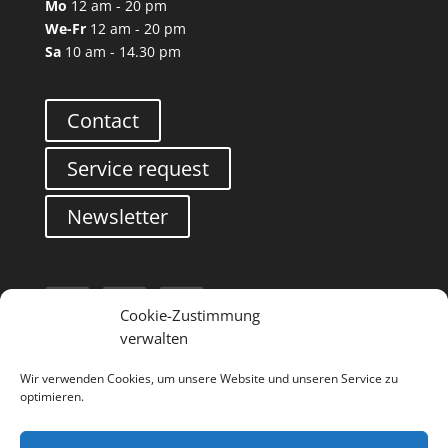
Mo
12 am - 20 pm
We-Fr
12 am - 20 pm
Sa
10 am - 14.30 pm
Contact
Service request
Newsletter
Cookie-Zustimmung
verwalten
Search
Wir verwenden Cookies, um unsere Website und unseren Service zu
optimieren.